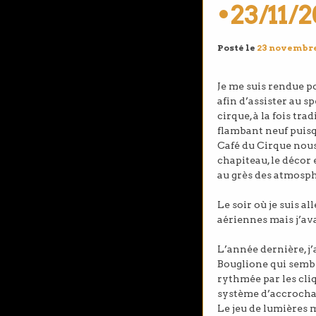
•23/11/
Posté le
23 novembre
Je me suis rendue p
afin d’assister au 
cirque, à la fois tr
flambant neuf puisq
Café du Cirque nous
chapiteau, le décor
au grès des atmosp
Le soir où je suis al
aériennes mais j’av
L’année dernière, j
Bouglione qui sembl
rythmée par les cliq
système d’accrochag
Le jeu de lumières 