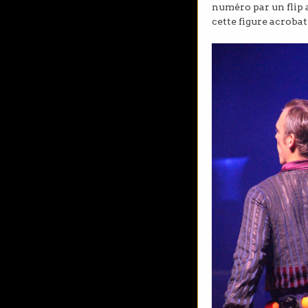
numéro par un flip a
cette figure acrobat