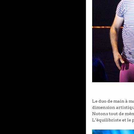
Le duo de main à ma
dimension artistique
Notons tout de mêm
L’équilibriste et le