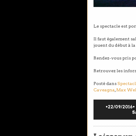
Le spectacle est po
Il faut également sa
jouent du début à l
Rendez-vous pris po
Retrouvez les inform
Posté dans
Spectacl
Caveagna
,
Max We
•22/09/2016•
S