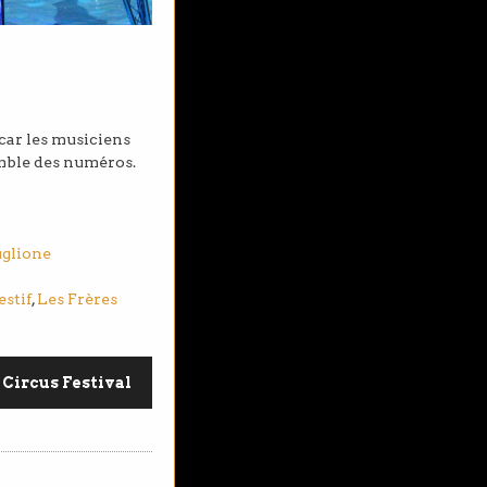
 car les musiciens
emble des numéros.
uglione
estif
,
Les Frères
 Circus Festival