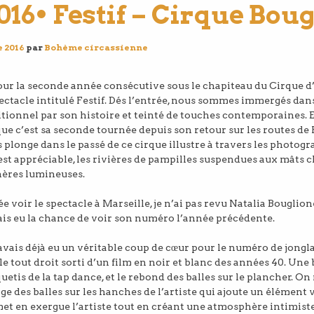
2016• Festif – Cirque Bou
 2016
par
Bohème circassienne
our la seconde année consécutive sous le chapiteau du Cirque 
spectacle intitulé Festif. Dés l’entrée, nous sommes immergés da
aditionnel par son histoire et teinté de touches contemporaines. En
ue c’est sa seconde tournée depuis son retour sur les routes de
 plonge dans le passé de ce cirque illustre à travers les photog
 est appréciable, les rivières de pampilles suspendues aux mâts
hères lumineuses.
lée voir le spectacle à Marseille, je n’ai pas revu Natalia Bouglio
ais eu la chance de voir son numéro l’année précédente.
’avais déjà eu un véritable coup de cœur pour le numéro de jong
e tout droit sorti d’un film en noir et blanc des années 40. Une
uetis de la tap dance, et le rebond des balles sur le plancher. O
e des balles sur les hanches de l’artiste qui ajoute un élément 
met en exergue l’artiste tout en créant une atmosphère intimiste