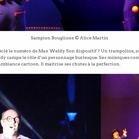
Sampion Bouglione © Alice Martin
écié le numéro de Max Weldy. Son dispositif ? Un trampoline, 
dy campe le rôle d’un personnage burlesque. Ses mimiques co
mbiance cartoon. Il maîtrise ses chutes à la perfection.