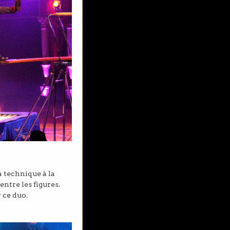
a technique à la
ntre les figures.
 ce duo.