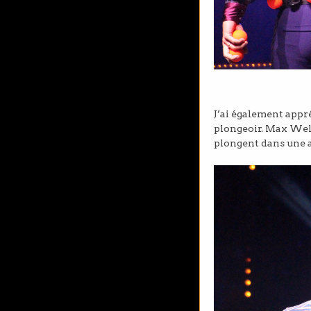
J’ai également appr
plongeoir. Max Wel
plongent dans une a