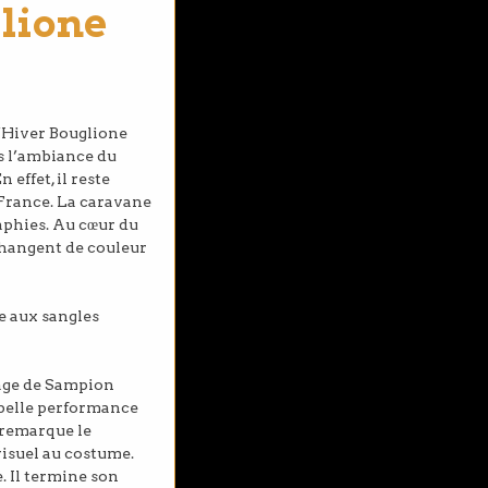
glione
d’Hiver Bouglione
ns l’ambiance du
 effet, il reste
 France. La caravane
raphies. Au cœur du
 changent de couleur
ne aux sangles
lage de Sampion
 belle performance
n remarque le
visuel au costume.
. Il termine son