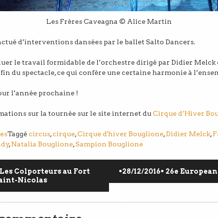
Les Frères Caveagna © Alice Martin
nctué d’interventions dansées par le ballet Salto Dancers.
luer le travail formidable de l’orchestre dirigé par Didier Melck
a fin du spectacle, ce qui confère une certaine harmonie à l’ens
ur l’année prochaine !
ations sur la tournée sur le site internet du
Cirque d’Hiver Bo
es
Taggé
circus
,
cirque
,
Cirque d'hiver Bouglione
,
Didier Melck
,
F
ldy
,
Natalia Bouglione
,
Sampion Bouglione
 Les Colporteurs au Fort
•28/12/2016• 26e European
aint-Nicolas